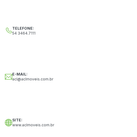
SERVIÇOS
TELEFONE:
54 3464.7111
LINKS
CONTATO
E-MAIL:
acl@aclmoveis.com.br
SITE:
www.aclmoveis.com.br