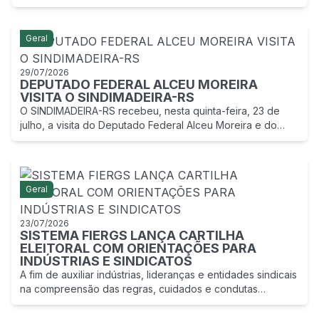
agosto de 2026, na sede da FIERGS, em Porto Alegre (RS).
Geral
29/07/2026
DEPUTADO FEDERAL ALCEU MOREIRA
VISITA O SINDIMADEIRA-RS
O SINDIMADEIRA-RS recebeu, nesta quinta-feira, 23 de
julho, a visita do Deputado Federal Alceu Moreira e do
Deputado Estadual Carlos Búrigo, presidente da Frente
Parlamentar da Silvicultura.
Geral
23/07/2026
SISTEMA FIERGS LANÇA CARTILHA
ELEITORAL COM ORIENTAÇÕES PARA
INDÚSTRIAS E SINDICATOS
A fim de auxiliar indústrias, lideranças e entidades sindicais
na compreensão das regras, cuidados e condutas
aplicáveis durante o período eleitoral, o Sistema FIERGS
lançou, nesta terça-feira (21).