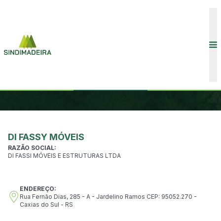
CONVENÇÕES COLETIVAS
INÍCIO
ASSOCIADOS
ASSOCIADOS
ASSOCIADOS
DI FASSY MÓVEIS
RAZÃO SOCIAL:
DI FASSI MÓVEIS E ESTRUTURAS LTDA
ENDEREÇO:
COMUNICAÇÃO
Rua Fernão Dias, 285 - A - Jardelino Ramos CEP: 95052.270 -
Caxias do Sul - RS