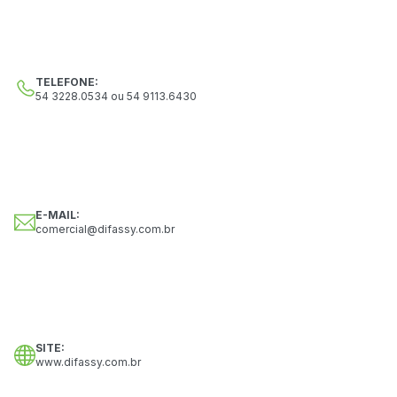
SERVIÇOS
TELEFONE:
54 3228.0534 ou 54 9113.6430
LINKS
CONTATO
E-MAIL:
comercial@difassy.com.br
SITE:
www.difassy.com.br