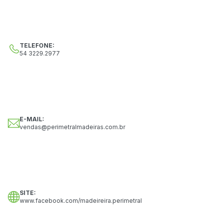
SERVIÇOS
TELEFONE:
54 3229.2977
LINKS
CONTATO
E-MAIL:
vendas@perimetralmadeiras.com.br
SITE:
www.facebook.com/madeireira.perimetral