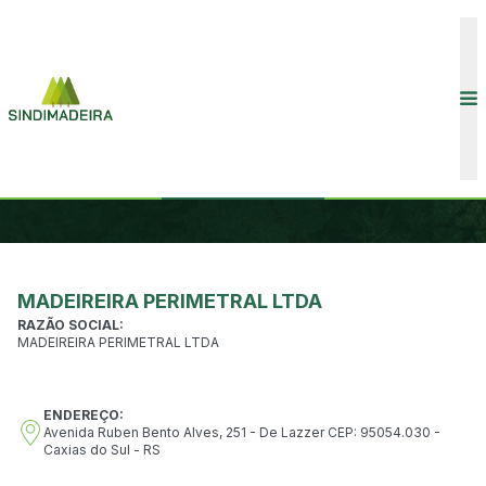
CONVENÇÕES COLETIVAS
INÍCIO
ASSOCIADOS
ASSOCIADOS
ASSOCIADOS
MADEIREIRA PERIMETRAL LTDA
RAZÃO SOCIAL:
MADEIREIRA PERIMETRAL LTDA
ENDEREÇO:
COMUNICAÇÃO
Avenida Ruben Bento Alves, 251 - De Lazzer CEP: 95054.030 -
Caxias do Sul - RS