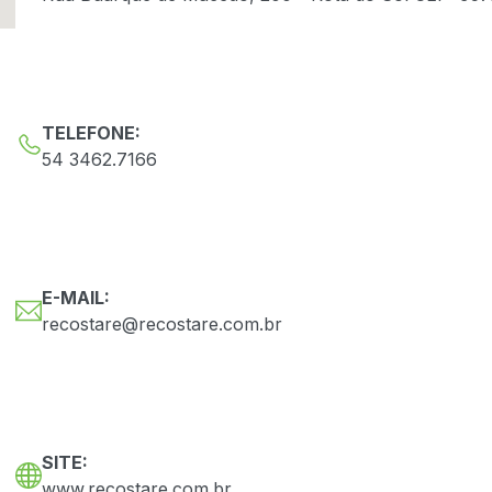
TELEFONE:
54 3462.7166
E-MAIL:
recostare@recostare.com.br
SITE:
www.recostare.com.br