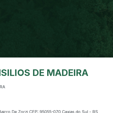
SILIOS DE MADEIRA
IRA
Bairro De Zorzi CEP: 95055-070 Caxias do Sul - RS