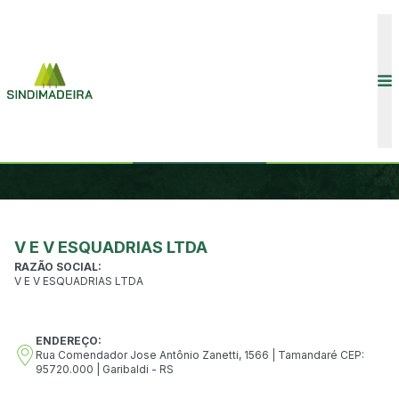
CONVENÇÕES COLETIVAS
INÍCIO
ASSOCIADOS
ASSOCIADOS
ASSOCIADOS
V E V ESQUADRIAS LTDA
RAZÃO SOCIAL:
V E V ESQUADRIAS LTDA
ENDEREÇO:
COMUNICAÇÃO
Rua Comendador Jose Antônio Zanetti, 1566 | Tamandaré CEP:
95720.000 | Garibaldi - RS